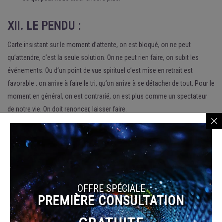
XII. LE PENDU :
Carte insistant sur le moment d’attente, on est bloqué, on ne peut
qu’attendre, c’est la seule solution. On ne peut rien faire, on subit les
événements. Ou d’un point de vue spirituel c’est mise en retrait est
favorable : on arrive à faire le tri, qu’on arrive à se détacher de tout. Pour le
moment en général, on est contrarié, on est plus comme un spectateur
de notre vie. On doit renoncer, laisser faire.
Tirage affectif : des sacrifices sont à prévoir, on a essayé de ne
s’intéresser plus qu’à son partenaire de ce fait on s’est oublié. On se
sacrifie, mais attention au retour de bâton. On est dans une période
d’illusions, on ne croit que ce que l’on veut bien voir de nous. Il vaut
mieux laisser tomber une personne.
Tirage professionnel : malheureusement on arrive à un point de
OFFRE SPÉCIALE
saturation. On n’en peut plus, et les conséquences se répercutent
PREMIÈRE CONSULTATION
même d’un point de vue mental. On est morne, triste, déçu, inactif.
Les projets sont bloqués, on marche à reculons.